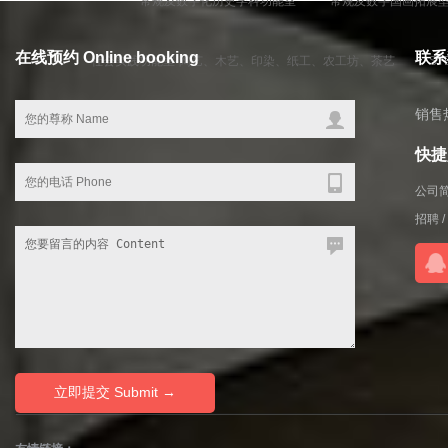
常规及数字化历史学科功能室
常规及数字国画拓展
在线预约 Online booking
联系我
社会实践功能室-陶艺、木艺、印染、纸工、农工坊、茶艺
S
销售热
快捷入
公司
招聘
/