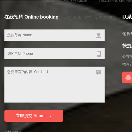
常规及数字化历史学科功能室
常规及数字国画拓展
在线预约 Online booking
联系我
社会实践功能室-陶艺、木艺、印染、纸工、农工坊、茶艺
S
销售热
快捷入
公司
招聘
/